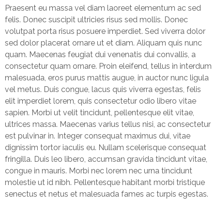
Praesent eu massa vel diam laoreet elementum ac sed
felis. Donec suscipit ultricies risus sed mollis. Donec
volutpat porta risus posuere imperdiet. Sed viverra dolor
sed dolor placerat ornare ut et diam. Aliquam quis nunc
quam. Maecenas feugiat dui venenatis dui convallis, a
consectetur quam ornare. Proin eleifend, tellus in interdum
malesuada, eros purus mattis augue, in auctor nunc ligula
vel metus. Duis congue, lacus quis viverra egestas, felis
elit imperdiet lorem, quis consectetur odio libero vitae
sapien. Morbi ut velit tincidunt, pellentesque elit vitae,
ultrices massa. Maecenas varius tellus nisi, ac consectetur
est pulvinar in. Integer consequat maximus dui, vitae
dignissim tortor iaculis eu. Nullam scelerisque consequat
fringilla. Duis leo libero, accumsan gravida tincidunt vitae,
congue in mauris. Morbi nec lorem nec urna tincidunt
molestie ut id nibh. Pellentesque habitant morbi tristique
senectus et netus et malesuada fames ac turpis egestas.